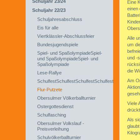
Schuljahr 23/24
Eine K
einen 
Schuljahr 22/23
Batter
Schuljahresabschluss
Kinder
Eis für alle
Obers
Viertklässler-Abschlussfeier
Alle u
Bundesjugendspiele
um di
befre
Spiel- und SpaßolympiadeSpiel-
und -s
und SpaßolympiadeSpiel- und
Spaßolympiade
rücksi
die Wi
Lese-Rallye
Am Ort
SchulfestSchulfestSchulfestSchulfest
Aktion
Flur-Putzete
geseh
Obersulmer Völkerballturnier
Viele 
Ostergottesdienst
drück
Schulfasching
Als s
Obersulmer Volkslauf -
glaubt
Preisverleihung
Kilog
Schulvölkerballturnier