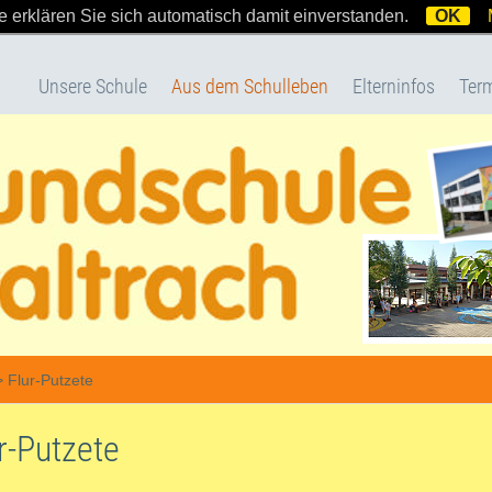
 erklären Sie sich automatisch damit einverstanden.
OK
Unsere Schule
Aus dem Schulleben
Elterninfos
Ter
>
Flur-Putzete
r-Putzete