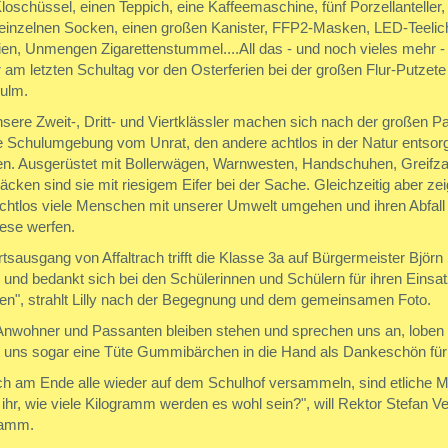
loschüssel, einen Teppich, eine Kaffeemaschine, fünf Porzellanteller,
einzelnen Socken, einen großen Kanister, FFP2-Masken, LED-Teelich
ien, Unmengen Zigarettenstummel....All das - und noch vieles mehr -
 am letzten Schultag vor den Osterferien bei der großen Flur-Putze
ulm.
nsere Zweit-, Dritt- und Viertklässler machen sich nach der großen 
e Schulumgebung vom Unrat, den andere achtlos in der Natur entsorg
ien. Ausgerüstet mit Bollerwägen, Warnwesten, Handschuhen, Greifz
äcken sind sie mit riesigem Eifer bei der Sache. Gleichzeitig aber z
chtlos viele Menschen mit unserer Umwelt umgehen und ihren Abfall st
ese werfen.
sausgang von Affaltrach trifft die Klasse 3a auf Bürgermeister Björn 
 und bedankt sich bei den Schülerinnen und Schülern für ihren Einsat
en", strahlt Lilly nach der Begegnung und dem gemeinsamen Foto.
Anwohner und Passanten bleiben stehen und sprechen uns an, loben di
t uns sogar eine Tüte Gummibärchen in die Hand als Dankeschön für
ich am Ende alle wieder auf dem Schulhof versammeln, sind etliche
 ihr, wie viele Kilogramm werden es wohl sein?", will Rektor Stefan 
ramm.