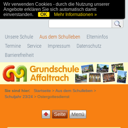
Wir verwenden Cookies - durch die Nutzung unserer
Willkommen bei uns
Angebote erklären Sie sich automatisch damit
einverstanden.
OK
Mehr Informationen »
Unsere Schule
Aus dem Schulleben
Elterninfos
Termine
Service
Impressum
Datenschutz
Barrierefreiheit
Sie sind hier:
Startseite
>
Aus dem Schulleben
>
Schuljahr 23/24
>
Ostergottesdienst
Seite
Menü