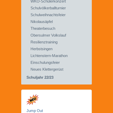
WKO-Schülerkonzert
Schulvölkerballturnier
Schulweihnachtsfeier
Nikolausäpfel
Theaterbesuch
Obersulmer Volkslauf
Resilienztraining
Herbstsingen
Lichtenstern-Marathon
Einschulungsfeier
Neues Klettergerüst
Schuljahr 22/23
Jump Out