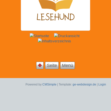
Seite
Menü
Powered by
CMSimple
| Template:
ge-webdesign.de
|
Login