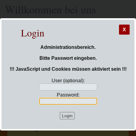
Willkommen bei uns
Login
X
Unsere Schule
Aus dem Schulleben
Elterninfos
Administrationsbereich.
Termine
Service
Impressum
Datenschutz
Barrierefreiheit
Bitte Passwort eingeben.
!!! JavaScript und Cookies müssen aktiviert sein !!!
Sie sind hier:
Login
User (optional):
Seite
Menü
Password:
Ostergottesdienst