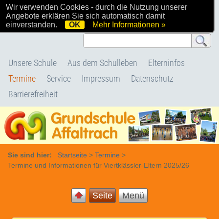
Wir verwenden Cookies - durch die Nutzung unserer
Willkommen bei uns
Angebote erklären Sie sich automatisch damit
einverstanden.
OK
Mehr Informationen »
Unsere Schule
Aus dem Schulleben
Elterninfos
Termine
Service
Impressum
Datenschutz
Barrierefreiheit
Sie sind hier:
Startseite
>
Termine
>
Termine und Informationen für Viertklässler-Eltern 2025/26
Seite
Menü