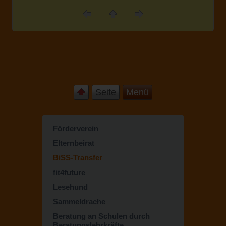
Seite
Menü
Förderverein
Elternbeirat
BiSS-Transfer
fit4future
Lesehund
Sammeldrache
Beratung an Schulen durch
Beratungslehrkräfte